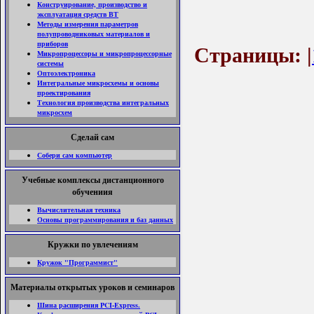
Конструирование, производство и
эксплуатация средств ВТ
Методы измерения параметров
полупроводниковых материалов и
приборов
Страницы: |
Микропроцессоры и микропроцессорные
системы
Оптоэлектроника
Интегральные микросхемы и основы
проектирования
Технология производства интегральных
микросхем
Сделай сам
Собери сам компьютер
Учебные комплексы дистанционного
обучениия
Вычислительная техника
Основы программирования и баз данных
Кружки по увлечениям
Кружок "Программист"
Материалы открытых уроков и семинаров
Шина расширения PCI-Express.