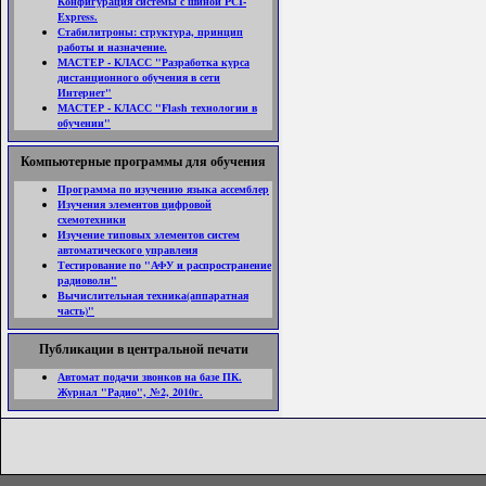
Конфигурация системы с шиной PCI-
Express.
Стабилитроны: структура, принцип
работы и назначение.
МАСТЕР - КЛАСС "Разработка курса
дистанционного обучения в сети
Интернет"
МАСТЕР - КЛАСС "Flash технологии в
обучении"
Компьютерные программы для обучения
Программа по изучению языка ассемблер
Изучения элементов цифровой
схемотехники
Изучение типовых элементов систем
автоматического управлеия
Тестирование по "АФУ и распространение
радиоволн"
Вычислительная техника(аппаратная
часть)"
Публикации в центральной печати
Автомат подачи звонков на базе ПК.
Журнал "Радио", №2, 2010г.