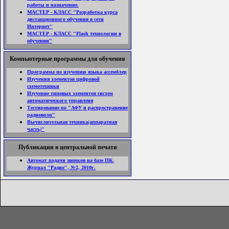
работы и назначение.
МАСТЕР - КЛАСС "Разработка курса
дистанционного обучения в сети
Интернет"
МАСТЕР - КЛАСС "Flash технологии в
обучении"
Компьютерные программы для обучения
Программа по изучению языка ассемблер
Изучения элементов цифровой
схемотехники
Изучение типовых элементов систем
автоматического управлеия
Тестирование по "АФУ и распространение
радиоволн"
Вычислительная техника(аппаратная
часть)"
Публикации в центральной печати
Автомат подачи звонков на базе ПК.
Журнал "Радио", №2, 2010г.