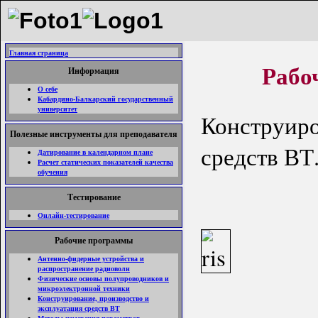
Главная страница
Рабо
Информация
О себе
Кабардино-Балкарский государственный
университет
Конструиро
Полезные инструменты для преподавателя
средств ВТ
Датирование в календарном плане
Расчет статических показателей качества
обучения
Тестирование
Онлайн-тестирование
Рабочие программы
Антенно-фидерные устройства и
распространение радиоволн
Физические основы полупроводников и
микроэлектронной техники
Конструирование, производство и
эксплуатация средств ВТ