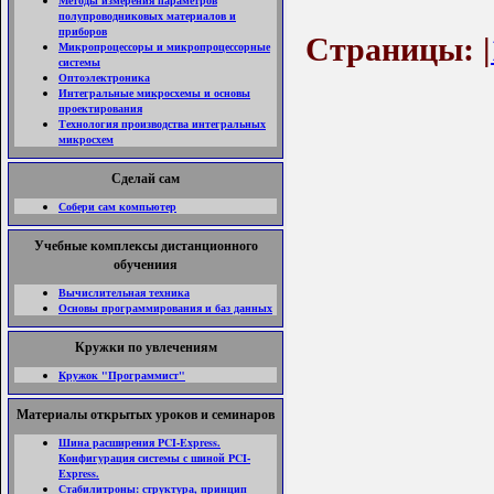
Методы измерения параметров
полупроводниковых материалов и
приборов
Страницы: |
Микропроцессоры и микропроцессорные
системы
Оптоэлектроника
Интегральные микросхемы и основы
проектирования
Технология производства интегральных
микросхем
Сделай сам
Собери сам компьютер
Учебные комплексы дистанционного
обучениия
Вычислительная техника
Основы программирования и баз данных
Кружки по увлечениям
Кружок "Программист"
Материалы открытых уроков и семинаров
Шина расширения PCI-Express.
Конфигурация системы с шиной PCI-
Express.
Стабилитроны: структура, принцип