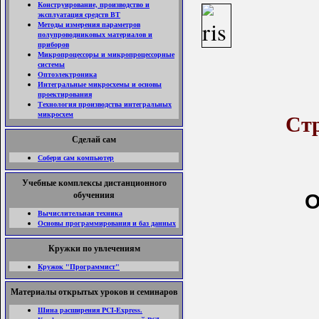
Конструирование, производство и
эксплуатация средств ВТ
Методы измерения параметров
полупроводниковых материалов и
приборов
Микропроцессоры и микропроцессорные
системы
Оптоэлектроника
Интегральные микросхемы и основы
проектирования
Технология производства интегральных
микросхем
Стр
Сделай сам
Собери сам компьютер
Учебные комплексы дистанционного
обучениия
O
Вычислительная техника
Основы программирования и баз данных
Кружки по увлечениям
Кружок "Программист"
Материалы открытых уроков и семинаров
Шина расширения PCI-Express.