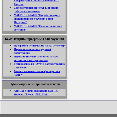
Конфигурация системы с шиной PCI-
Express.
Стабилитроны: структура, принцип
работы и назначение.
МАСТЕР - КЛАСС "Разработка курса
дистанционного обучения в сети
Интернет"
МАСТЕР - КЛАСС "Flash технологии в
обучении"
Компьютерные программы для обучения
Программа по изучению языка ассемблер
Изучения элементов цифровой
схемотехники
Изучение типовых элементов систем
автоматического управлеия
Тестирование по "АФУ и распространение
радиоволн"
Вычислительная техника(аппаратная
часть)"
Публикации в центральной печати
Автомат подачи звонков на базе ПК.
Журнал "Радио", №2, 2010г.