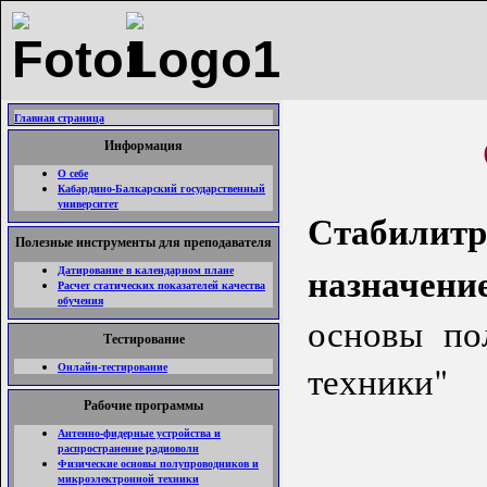
Главная страница
Информация
О себе
Кабардино-Балкарский государственный
университет
Стабилитр
Полезные инструменты для преподавателя
назначение
Датирование в календарном плане
Расчет статических показателей качества
обучения
основы по
Тестирование
техники"
Онлайн-тестирование
Рабочие программы
Антенно-фидерные устройства и
распространение радиоволн
Физические основы полупроводников и
микроэлектронной техники