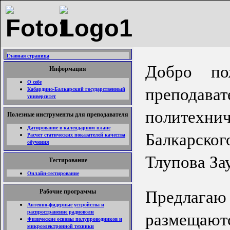
Главная страница
Добро по
Информация
О себе
препод
Кабардино-Балкарский государственный
университет
политехн
Полезные инструменты для преподавателя
Датирование в календарном плане
Балкарско
Расчет статических показателей качества
обучения
Тлупова За
Тестирование
Онлайн-тестирование
Предлагаю
Рабочие программы
Антенно-фидерные устройства и
размещаю
распространение радиоволн
Физические основы полупроводников и
микроэлектронной техники