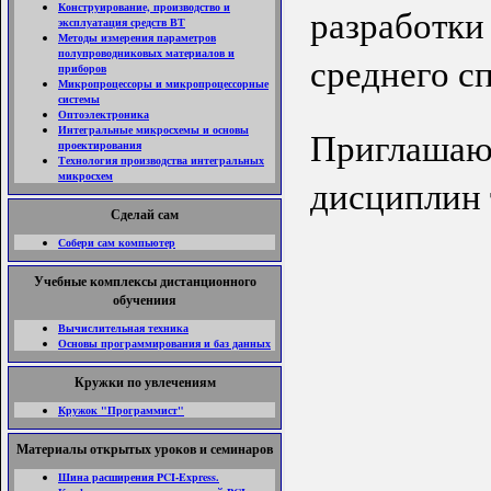
Конструирование, производство и
разработ
эксплуатация средств ВТ
Методы измерения параметров
полупроводниковых материалов и
среднего с
приборов
Микропроцессоры и микропроцессорные
системы
Оптоэлектроника
Интегральные микросхемы и основы
Приглашаю
проектирования
Технология производства интегральных
микросхем
дисциплин 
Сделай сам
Собери сам компьютер
Учебные комплексы дистанционного
обучениия
Вычислительная техника
Основы программирования и баз данных
Кружки по увлечениям
Кружок "Программист"
Материалы открытых уроков и семинаров
Шина расширения PCI-Express.