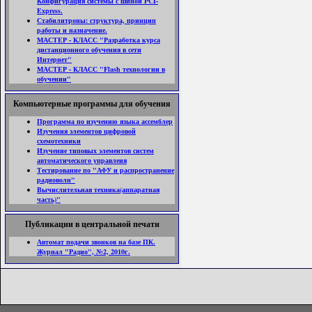
Конфигурация системы с шиной PCI-
Express.
Стабилитроны: структура, принцип
работы и назначение.
МАСТЕР - КЛАСС "Разработка курса
дистанционного обучения в сети
Интернет"
МАСТЕР - КЛАСС "Flash технологии в
обучении"
Компьютерные программы для обучения
Программа по изучению языка ассемблер
Изучения элементов цифровой
схемотехники
Изучение типовых элементов систем
автоматического управлеия
Тестирование по "АФУ и распространение
радиоволн"
Вычислительная техника(аппаратная
часть)"
Публикации в центральной печати
Автомат подачи звонков на базе ПК.
Журнал "Радио", №2, 2010г.